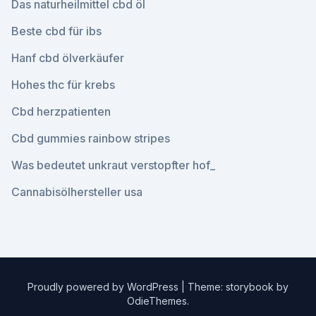
Das naturheilmittel cbd öl
Beste cbd für ibs
Hanf cbd ölverkäufer
Hohes thc für krebs
Cbd herzpatienten
Cbd gummies rainbow stripes
Was bedeutet unkraut verstopfter hof_
Cannabisölhersteller usa
Proudly powered by WordPress
|
Theme: storybook by
OdieThemes
.