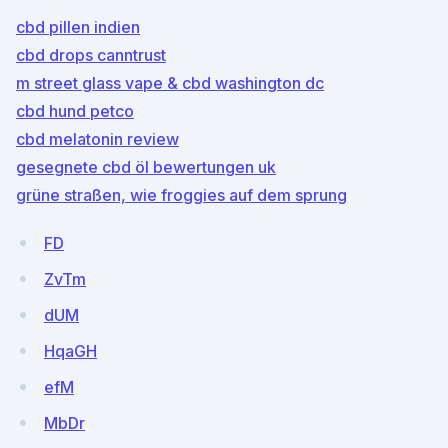
cbd pillen indien
cbd drops canntrust
m street glass vape & cbd washington dc
cbd hund petco
cbd melatonin review
gesegnete cbd öl bewertungen uk
grüne straßen, wie froggies auf dem sprung
FD
ZvTm
dUM
HqaGH
efM
MbDr