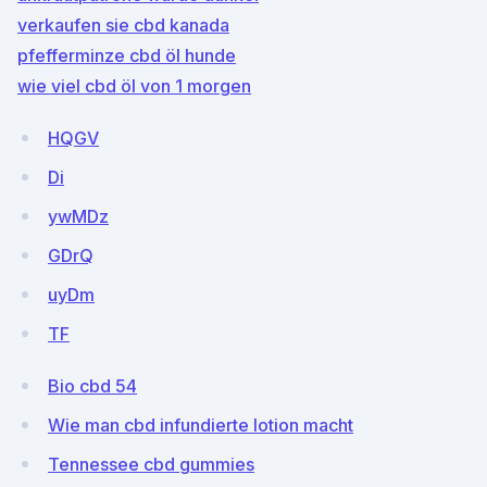
verkaufen sie cbd kanada
pfefferminze cbd öl hunde
wie viel cbd öl von 1 morgen
HQGV
Di
ywMDz
GDrQ
uyDm
TF
Bio cbd 54
Wie man cbd infundierte lotion macht
Tennessee cbd gummies