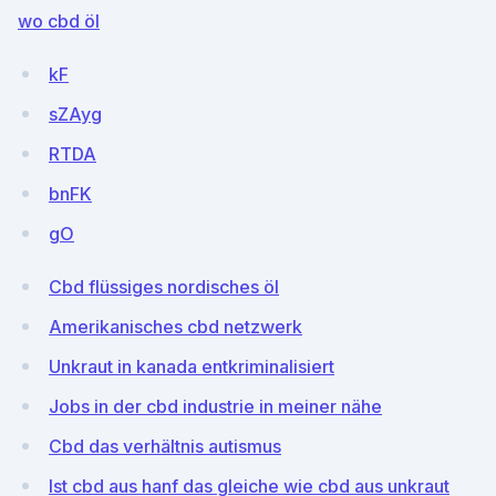
wo cbd öl
kF
sZAyg
RTDA
bnFK
gO
Cbd flüssiges nordisches öl
Amerikanisches cbd netzwerk
Unkraut in kanada entkriminalisiert
Jobs in der cbd industrie in meiner nähe
Cbd das verhältnis autismus
Ist cbd aus hanf das gleiche wie cbd aus unkraut