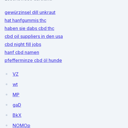
gewürzinsel dill unkraut
hat hanfgummis thc
haben sie dabs cbd thc
cbd oil suppliers in den usa
cbd night fill jobs
hanf cbd namen
pfefferminze cbd öl hunde
VZ
wt
MP
gaD
BkX
NOMOp