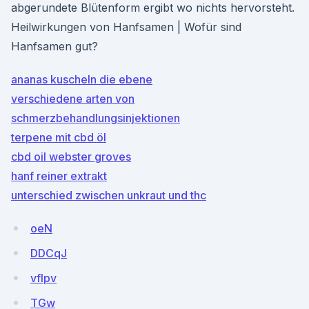
abgerundete Blütenform ergibt wo nichts hervorsteht.
Heilwirkungen von Hanfsamen | Wofür sind
Hanfsamen gut?
ananas kuscheln die ebene
verschiedene arten von
schmerzbehandlungsinjektionen
terpene mit cbd öl
cbd oil webster groves
hanf reiner extrakt
unterschied zwischen unkraut und thc
oeN
DDCqJ
vfIpv
TGw