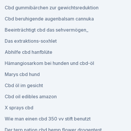
Cbd gummibärchen zur gewichtsreduktion
Cbd beruhigende augenbalsam cannuka
Beeinträchtigt cbd das sehvermögen_
Das extraktions-soxhlet
Abhilfe cbd hanfblüte
Hämangiosarkom bei hunden und cbd-öl
Marys cbd hund
Cbd öl im gesicht
Cbd oil edibles amazon
X sprays cbd
Wie man einen cbd 350 vv stift benutzt
Der terp nation cbd hemp flower drogentest